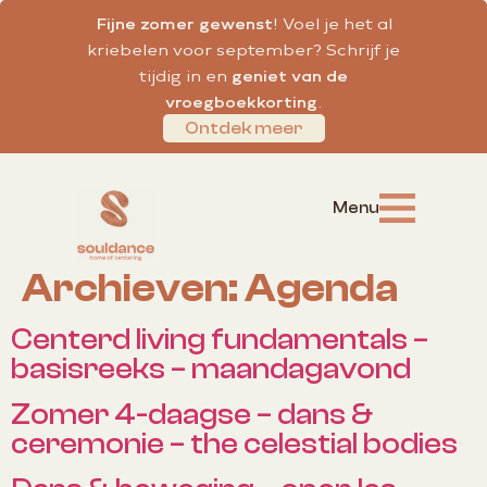
Fijne zomer gewenst
! Voel je het al
kriebelen voor september? Schrijf je
tijdig in en
geniet van de
vroegboekkorting
.
Ontdek meer
Archieven:
Agenda
Centerd living fundamentals –
basisreeks – maandagavond
Zomer 4-daagse – dans &
ceremonie – the celestial bodies