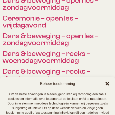
Dans & beweging – open les –
zondagvoormiddag
Ceremonie – open les –
vrijdagavond
Dans & beweging – open les –
zondagvoormiddag
Dans & beweging – reeks –
woensdagvoormiddag
Dans & beweging – reeks –
dinsdagavond
Beheer toestemming
Dans & beweging – open les –
dinsdagavond
Om de beste ervaringen te bieden, gebruiken wij technologieën zoals
cookies om informatie over je apparaat op te slaan en/of te raadplegen.
Door in te stemmen met deze technologieën kunnen wij gegevens zoals
Dans & beweging – open les –
surfgedrag of unieke ID's op deze website verwerken. Als je geen
zondagvoormiddag
toestemming geeft of uw toestemming intrekt, kan dit een nadelige invloed