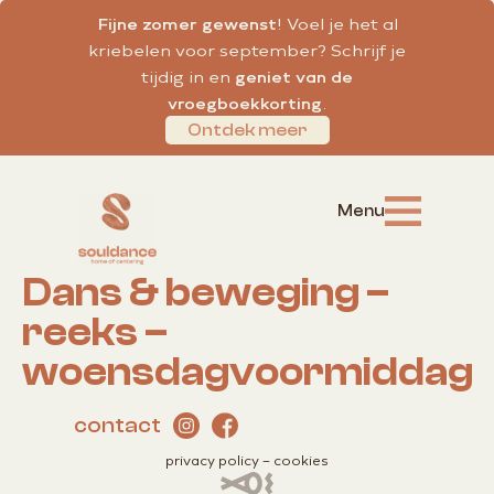
Fijne zomer gewenst
! Voel je het al
kriebelen voor september? Schrijf je
tijdig in en
geniet van de
vroegboekkorting
.
Ontdek meer
Dans & beweging –
reeks –
woensdagvoormiddag
contact
privacy policy
–
cookies