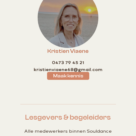
Kristien Viaene
0473 79 45 21
kristienviaene68@gmail.com
Maak kennis
Lesgevers & begeleiders
Alle medewerkers binnen Souldance