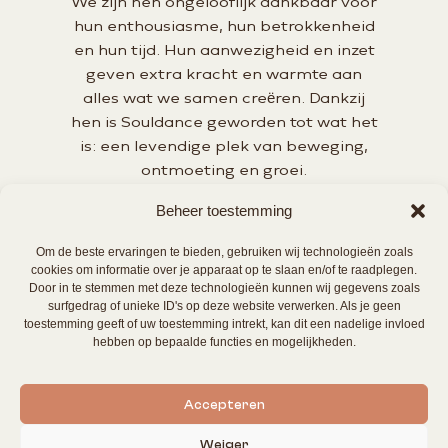
We zijn hen ongelooflijk dankbaar voor
hun enthousiasme, hun betrokkenheid
en hun tijd. Hun aanwezigheid en inzet
geven extra kracht en warmte aan
alles wat we samen creëren. Dankzij
hen is Souldance geworden tot wat het
is: een levendige plek van beweging,
ontmoeting en groei.
Deze groep lieve mensen zijn o.a.
Beheer toestemming
Marie-José, Roos, Jean-Pierre, Valérie,
Om de beste ervaringen te bieden, gebruiken wij technologieën zoals
Bernadette, Siska, Anja, Peter, Kristien
cookies om informatie over je apparaat op te slaan en/of te raadplegen.
en vele anderen achter de schermen…
Door in te stemmen met deze technologieën kunnen wij gegevens zoals
surfgedrag of unieke ID's op deze website verwerken. Als je geen
Daarnaast danken ook de mensen die
toestemming geeft of uw toestemming intrekt, kan dit een nadelige invloed
ons van op afstand steunen : onze
hebben op bepaalde functies en mogelijkheden.
partners, kinderen, familie en vrienden.
Accepteren
Weiger