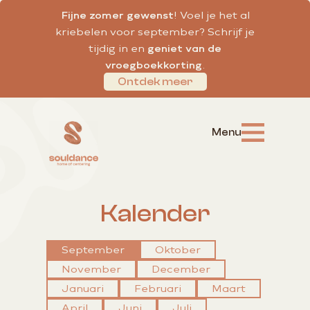
Fijne zomer gewenst
! Voel je het al
kriebelen voor september? Schrijf je
tijdig in en
geniet van de
vroegboekkorting
.
Ontdek meer
Kalender
September
Oktober
November
December
Januari
Februari
Maart
April
Juni
Juli