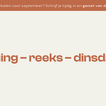
iebelen voor september? Schrijf je tijdig in en
geniet van 
ng – reeks – din