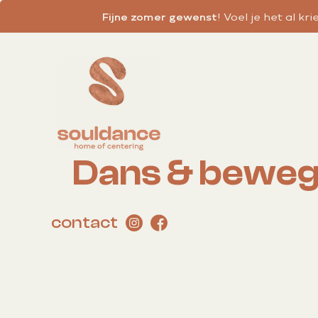
Fijne zomer gewenst
! Voel je het al kr
Dans & bewegi
contact