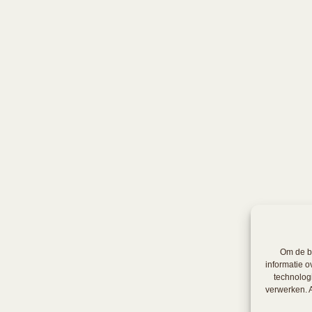
Om de be
informatie o
technolog
verwerken. A