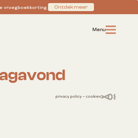
Ontdek meer
de vroegboekkorting
.
sdagavond
privacy policy
–
cookies