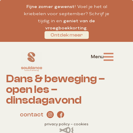
Fijne zomer gewenst
! Voel je het al
kriebelen voor september? Schrijf je
tijdig in en
geniet van de
vroegboekkorting
.
Ontdek meer
Dans & beweging –
open les –
dinsdagavond
contact
privacy policy
–
cookies