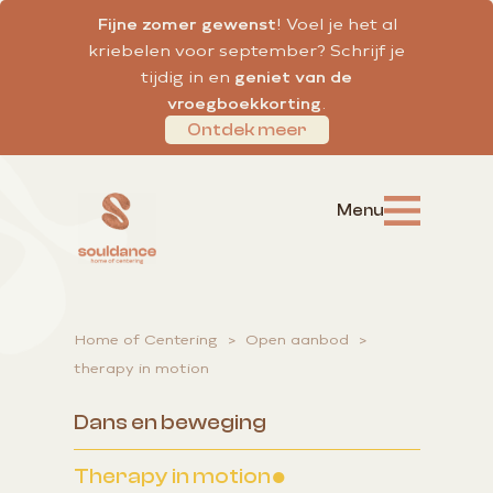
Fijne zomer gewenst
! Voel je het al
kriebelen voor september? Schrijf je
tijdig in en
geniet van de
vroegboekkorting
.
Ontdek meer
Home of Centering
>
Open aanbod
>
therapy in motion
Dans en beweging
Therapy in motion