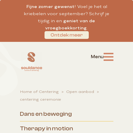
Fijne zomer gewenst
! Voel je het al
kriebelen voor september? Schrijf je
tijdig in en
geniet van de
vroegboekkorting
.
Ontdek meer
Home of Centering
>
Open aanbod
>
centering ceremonie
Dans en beweging
Therapy in motion