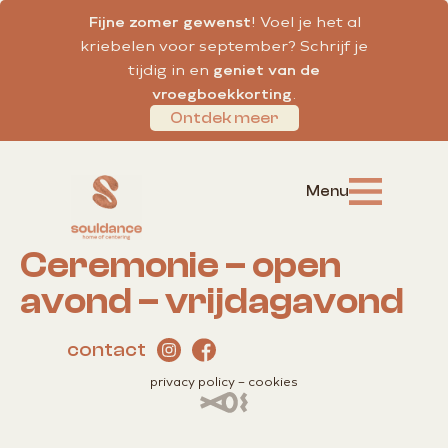
Fijne zomer gewenst
! Voel je het al
kriebelen voor september? Schrijf je
tijdig in en
geniet van de
vroegboekkorting
.
Ontdek meer
Ceremonie – open
avond – vrijdagavond
contact
privacy policy
–
cookies