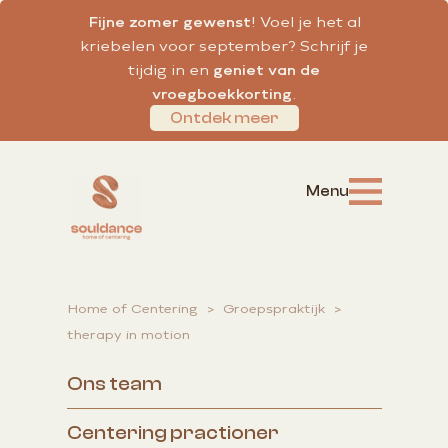
Fijne zomer gewenst
! Voel je het al
kriebelen voor september? Schrijf je
tijdig in en
geniet van de
vroegboekkorting
.
Ontdek meer
Home of Centering
>
Groepspraktijk
>
therapy in motion
Ons team
Centering practioner