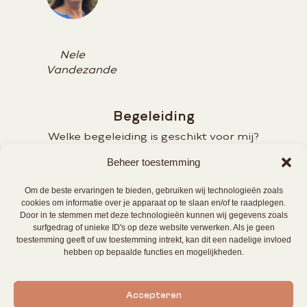
Nele
Vandezande
Begeleiding
Welke begeleiding is geschikt voor mij?
Soms weet je niet goed hoe te
Beheer toestemming
beginnen. Graag bekijken we met jou
wat welke methodes en begeleiders
Om de beste ervaringen te bieden, gebruiken wij technologieën zoals
het beste passen bij jouw noden&
cookies om informatie over je apparaat op te slaan en/of te raadplegen.
Door in te stemmen met deze technologieën kunnen wij gegevens zoals
vraag, jouw moeilijkheden en jouw
surfgedrag of unieke ID's op deze website verwerken. Als je geen
persoonlijkheid.
toestemming geeft of uw toestemming intrekt, kan dit een nadelige invloed
hebben op bepaalde functies en mogelijkheden.
Accepteren