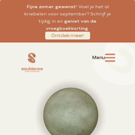
Fijne zomer gewenst
! Voel je het al
kriebelen voor september? Schrijf je
tijdig in en
geniet van de
vroegboekkorting
.
Ontdek meer